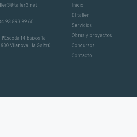
ller3@taller3.net
Inicio
El taller
4 93 893 99 60
Servicios
Obras y proyectos
 l'Escoda 14 baixos 1a
800 Vilanova i la Geltrú
Concursos
Contacto