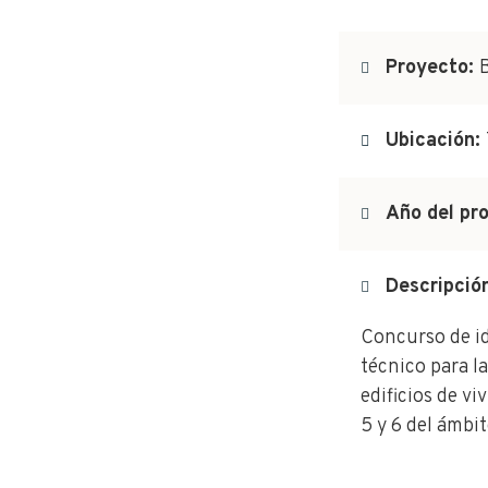
Proyecto:
B
Ubicación:
Año del pr
Descripció
Concurso de id
técnico para l
edificios de vi
5 y 6 del ámbi