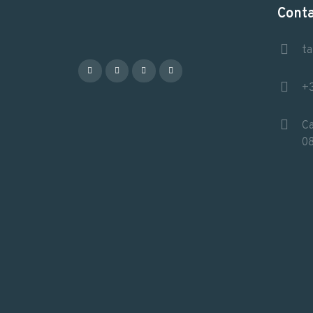
Cont
ta
+3
Ca
08