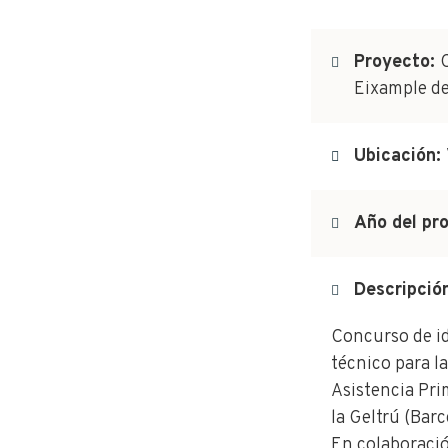
Proyecto:
C
Eixample d
Ubicación:
Año del pr
Descripció
Concurso de id
técnico para l
Asistencia Pri
la Geltrú (Barc
En colaboraci