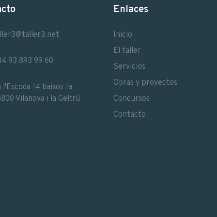
acto
Enlaces
ller3@taller3.net
Inicio
El taller
4 93 893 99 60
Servicios
Obras y proyectos
 l'Escoda 14 baixos 1a
800 Vilanova i la Geltrú
Concursos
Contacto